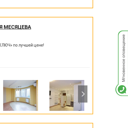
Я МЕСЯЦЕВА
Мгнов
опове
КЛЮЧ
»
по лучшей цене!