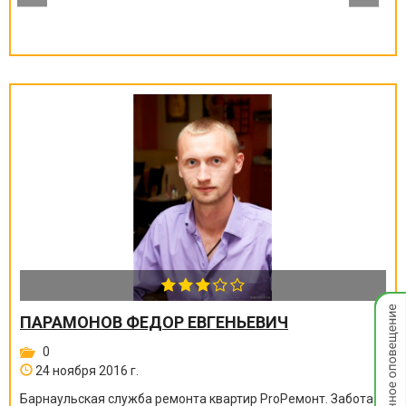
Мгнов
ПАРАМОНОВ ФЕДОР ЕВГЕНЬЕВИЧ
опове
0
24 ноября 2016 г.
Барнаульская служба ремонта квартир ProРемонт. Забота