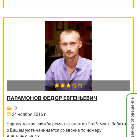
Мгнов
ПАРАМОНОВ ФЕДОР ЕВГЕНЬЕВИЧ
опове
0
24 ноября 2016 г.
Барнаульская служба ремонта квартир ProРемонт. Забота
о Вашем уюте начинается со звонка по номеру
8-906-963-58-13
.