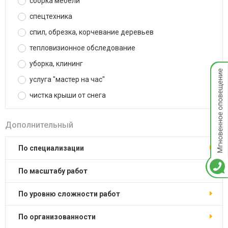
сборка мебели
спецтехника
спил, обрезка, корчевание деревьев
тепловизионное обследование
уборка, клининг
Мгнов
опове
услуга "мастер на час"
чистка крыши от снега
Дополнительный
по специализации
по масштабу работ
по уровню сложности работ
по организованности