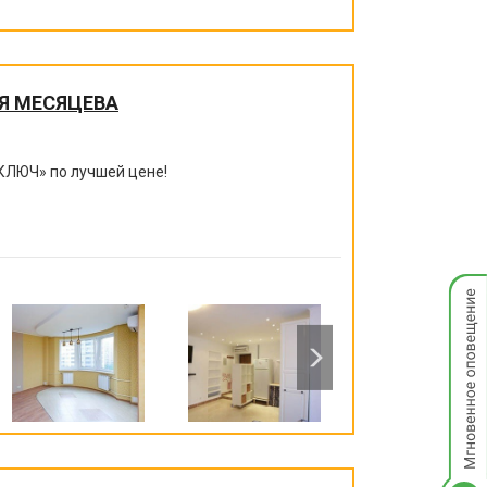
Я МЕСЯЦЕВА
КЛЮЧ
»
по лучшей цене!
Мгнов
опове