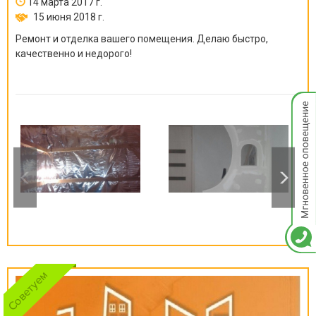
14 марта 2017 г.
15 июня 2018 г.
Ремонт и отделка вашего помещения. Делаю быстро,
качественно и недорого!
Мгнов
опове