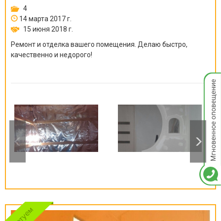
4
14 марта 2017 г.
15 июня 2018 г.
Ремонт и отделка вашего помещения. Делаю быстро,
качественно и недорого!
Мгнов
опове