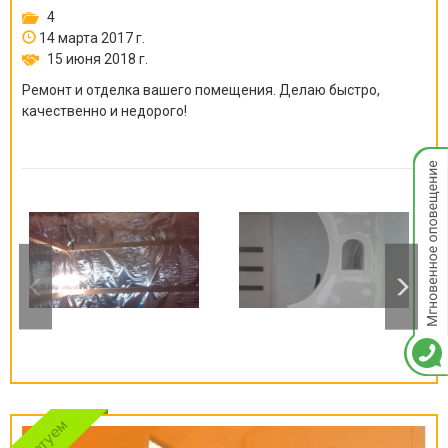
4
14 марта 2017 г.
15 июня 2018 г.
Ремонт и отделка вашего помещения. Делаю быстро,
качественно и недорого!
Мгнов
опове