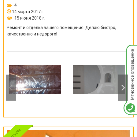
4
14 марта 2017 г.
15 июня 2018 г.
Ремонт и отделка вашего помещения. Делаю быстро,
качественно и недорого!
Мгнов
опове