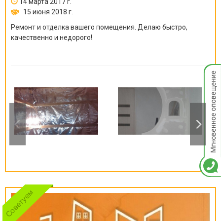
14 марта 2017 г.
15 июня 2018 г.
Ремонт и отделка вашего помещения. Делаю быстро,
качественно и недорого!
Мгнов
опове