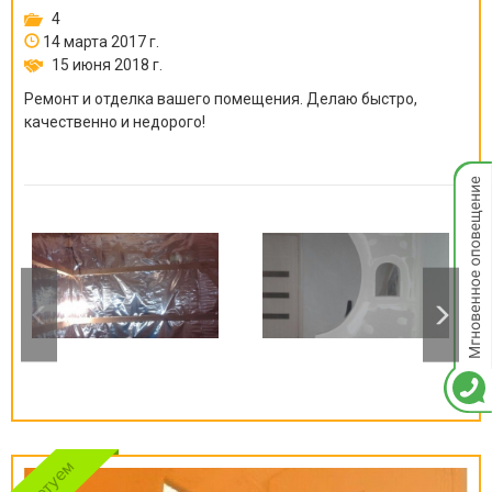
4
14 марта 2017 г.
15 июня 2018 г.
Ремонт и отделка вашего помещения. Делаю быстро,
качественно и недорого!
Мгнов
опове