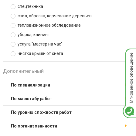
спецтехника
спил, обрезка, корчевание деревьев
тепловизионное обследование
уборка, клининг
услуга "мастер на час"
Мгнов
чистка крыши от снега
опове
Дополнительный
по специализации
по масштабу работ
по уровню сложности работ
по организованности