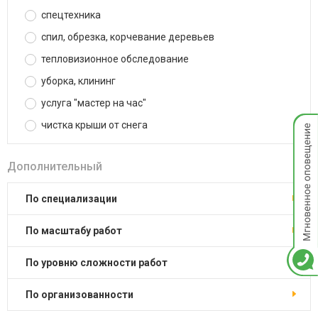
спецтехника
спил, обрезка, корчевание деревьев
тепловизионное обследование
уборка, клининг
услуга "мастер на час"
Мгнов
чистка крыши от снега
опове
Дополнительный
по специализации
по масштабу работ
по уровню сложности работ
по организованности