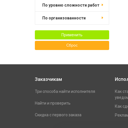
по уровню сложности работ
по организованности
Применить
Сброс
Заказчикам
Испо
Три способа найти исполнителя
Как ст
уведом
Найти и проверить
Как сд
Скидка с первого заказа
Реклам