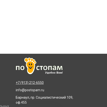
+7 (913) 212-6550
info@postopam.ru
Барнаул, пр. Социалистический 109,
оф.455
альных