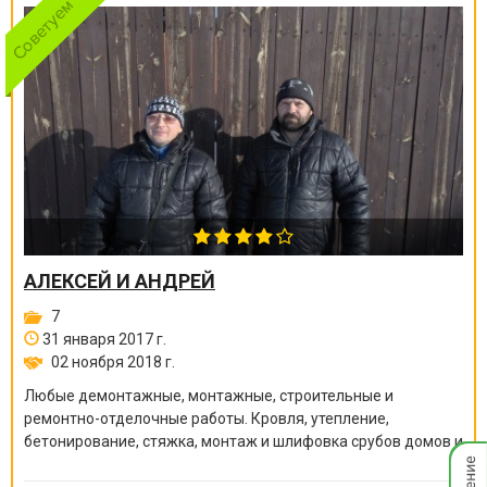
АЛЕКСЕЙ И АНДРЕЙ
7
31 января 2017 г.
02 ноября 2018 г.
Любые демонтажные, монтажные, строительные и
ремонтно-отделочные работы. Кровля, утепление,
бетонирование, стяжка, монтаж и шлифовка срубов домов и
Мгнов
бань, покраска краскопультом, сварочные работы и многое
опове
другое.