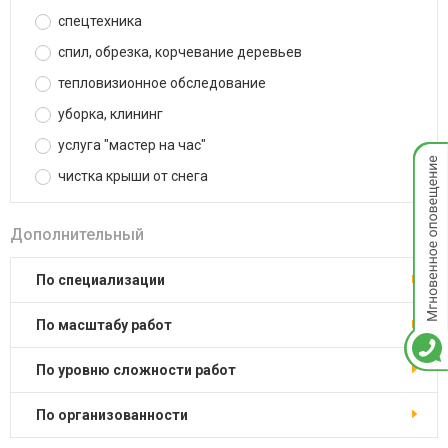
спецтехника
спил, обрезка, корчевание деревьев
тепловизионное обследование
уборка, клининг
услуга "мастер на час"
Мгнов
опове
чистка крыши от снега
Дополнительный
по специализации
по масштабу работ
по уровню сложности работ
по организованности