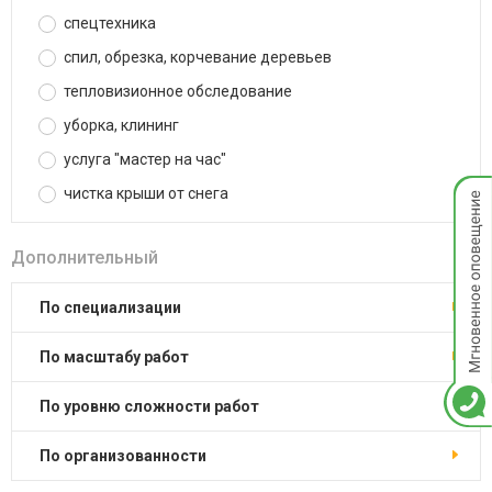
спецтехника
спил, обрезка, корчевание деревьев
тепловизионное обследование
уборка, клининг
услуга "мастер на час"
Мгнов
чистка крыши от снега
опове
Дополнительный
по специализации
по масштабу работ
по уровню сложности работ
по организованности