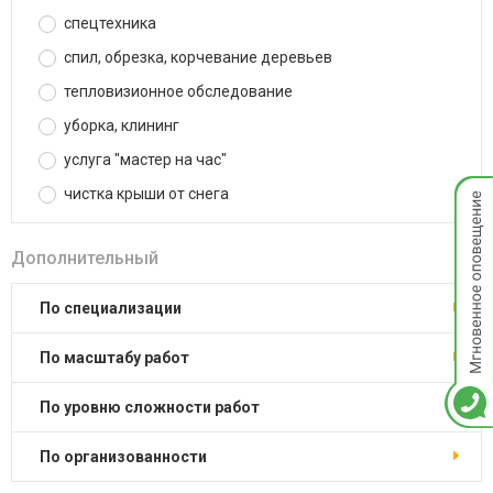
спецтехника
спил, обрезка, корчевание деревьев
тепловизионное обследование
уборка, клининг
услуга "мастер на час"
Мгнов
чистка крыши от снега
опове
Дополнительный
по специализации
по масштабу работ
по уровню сложности работ
по организованности