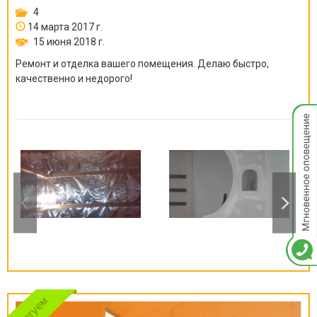
4
14 марта 2017 г.
15 июня 2018 г.
Ремонт и отделка вашего помещения. Делаю быстро,
качественно и недорого!
Мгнов
опове