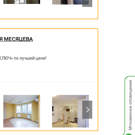
Я МЕСЯЦЕВА
КЛЮЧ
»
по лучшей цене!
Мгнов
опове