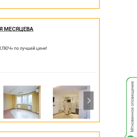
Я МЕСЯЦЕВА
КЛЮЧ
»
по лучшей цене!
Мгнов
опове