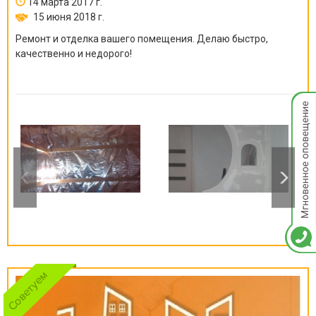
14 марта 2017 г.
15 июня 2018 г.
Ремонт и отделка вашего помещения. Делаю быстро,
качественно и недорого!
Мгнов
опове