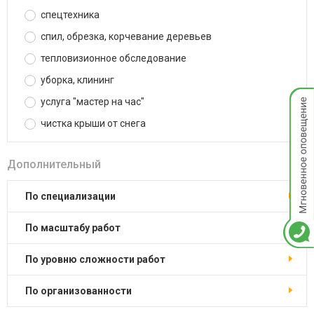
спецтехника
спил, обрезка, корчевание деревьев
тепловизионное обследование
уборка, клининг
Мгнов
услуга "мастер на час"
опове
чистка крыши от снега
Дополнительный
по специализации
по масштабу работ
по уровню сложности работ
по организованности