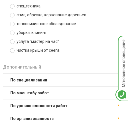
спецтехника
спил, обрезка, корчевание деревьев
тепловизионное обследование
уборка, клининг
Мгнов
услуга "мастер на час"
опове
чистка крыши от снега
Дополнительный
по специализации
по масштабу работ
по уровню сложности работ
по организованности