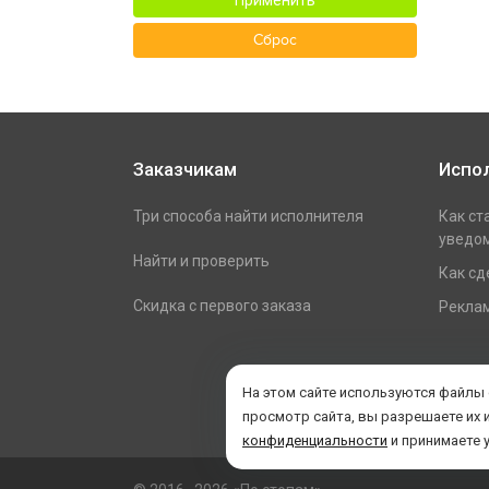
Применить
Сброс
Заказчикам
Испо
Три способа найти исполнителя
Как ст
уведом
Найти и проверить
Как сд
Скидка с первого заказа
Реклам
На этом сайте используются файлы
просмотр сайта, вы разрешаете их 
конфиденциальности
и принимаете 