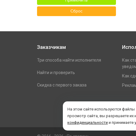
Применить
Сброс
Заказчикам
Испо
Три способа найти исполнителя
Как ст
уведом
Найти и проверить
Как сд
Скидка с первого заказа
Реклам
На этом сайте используются файлы
просмотр сайта, вы разрешаете их 
конфиденциальности
и принимаете 