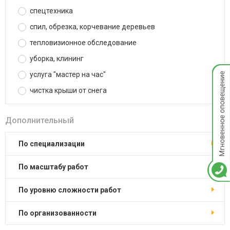
спецтехника
спил, обрезка, корчевание деревьев
тепловизионное обследование
уборка, клининг
Мгнов
услуга "мастер на час"
опове
чистка крыши от снега
Дополнительный
по специализации
по масштабу работ
по уровню сложности работ
по организованности