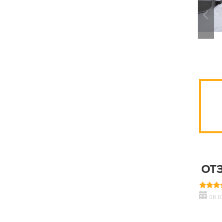
ОТ
08.0