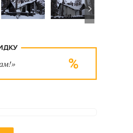
ИДКУ
ам!»