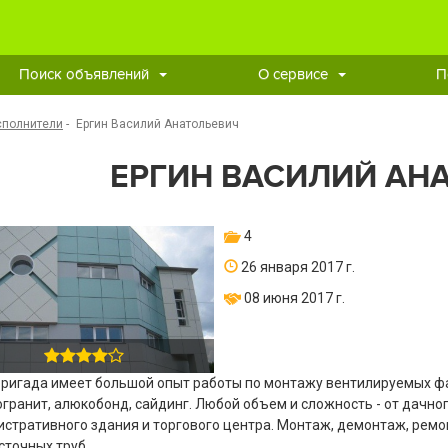
Поиск объявлений
О сервисе
П
сполнители
-
Ергин Василий Анатольевич
ЕРГИН ВАСИЛИЙ АН
4
26 января 2017 г.
08 июня 2017 г.
ригада имеет большой опыт работы по монтажу вентилируемых фа
гранит, алюкобонд, сайдинг. Любой объем и сложность - от дачно
стративного здания и торгового центра. Монтаж, демонтаж, рем
сточных труб.