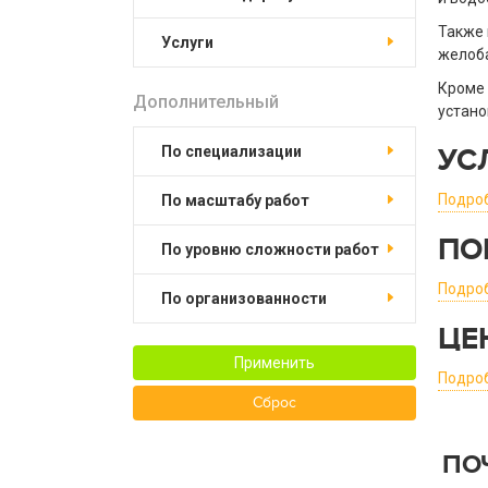
Также 
услуги
желоба
Кроме 
Дополнительный
устано
по специализации
УС
Подро
по масштабу работ
ПО
по уровню сложности работ
Подро
по организованности
ЦЕ
Применить
Подро
Сброс
ПО