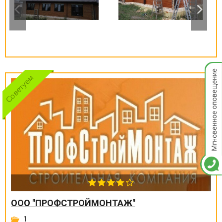
Мгнов
опове
ООО "ПРОФСТРОЙМОНТАЖ"
1