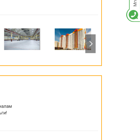
налам
ьги!