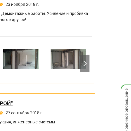
23 ноября 2018 г.
. Демонтажные работы. Усиление и пробивка
ногое другое!
Мгнов
опове
ТРОЙ"
27 сентября 2018 г.
рукция, инженерные системы