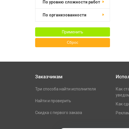
по уровню сложности работ
по организованности
Применить
Сброс
Заказчикам
Испо
Три способа найти исполнителя
Как ст
уведом
Найти и проверить
Как сд
Скидка с первого заказа
Реклам