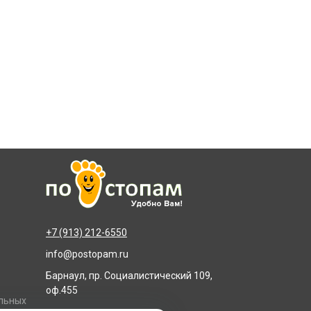
+7 (913) 212-6550
info@postopam.ru
Барнаул, пр. Социалистический 109,
оф.455
альных