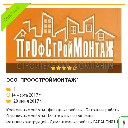
ООО "ПРОФСТРОЙМОНТАЖ"
1
14 марта 2017 г.
28 июня 2017 г.
Кровельные работы - Фасадные работы - Бетонные работы -
Отделочные работы - Монтаж и изготовление
Мгнов
металлоконструкций - Демонтажные работы ГАРАНТИЯ НА
опове
ВСЕ ВИДЫ РАБОТ ОТ 6 МЕСЯЦЕВ ДО 10 ЛЕТ!