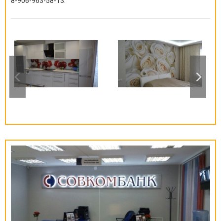
8-906-963-58-13
.