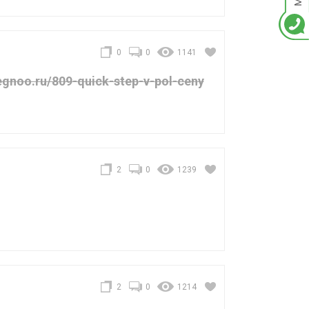
0
0
1141
gnoo.ru/809-quick-step-v-pol-ceny
2
0
1239
2
0
1214