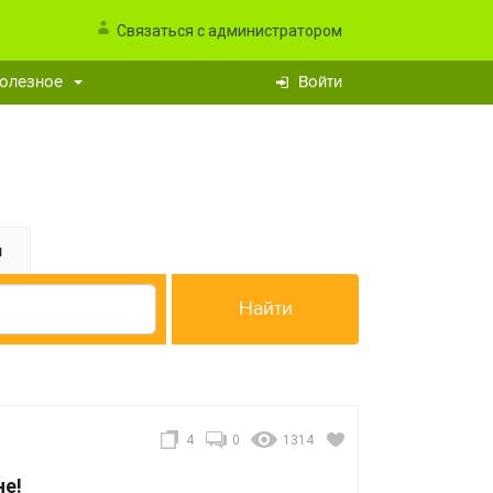
Связаться с администратором
олезное
Войти
и
4
0
1314
не!