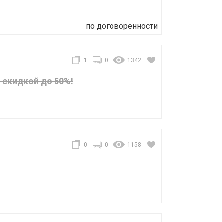
по договоренности
1
0
1342
 скидкой до 50%!
0
0
1158