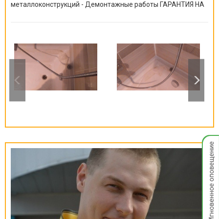
металлоконструкций - Демонтажные работы ГАРАНТИЯ НА
ВСЕ ВИДЫ РАБОТ ОТ 6 МЕСЯЦЕВ ДО 10 ЛЕТ!
Мгнов
опове